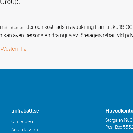
 Group.
 i alla länder och kostnadsfri avbokning fram till kl. 16:0
 kan även personalen dra nytta av företagets rabatt vid priv
 Western här
tmfrabatt.se
Huvudkonto
Storgatan 19, 
Om tjänsten
Post: Box 555
Användarvillkor