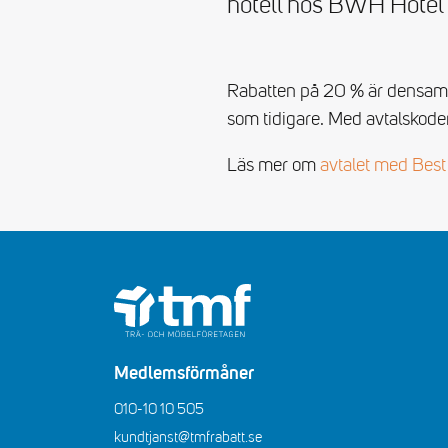
hotell hos BWH Hotel
Rabatten på 20 % är densamma
som tidigare. Med avtalskoden
Läs mer om
avtalet med Best
Medlemsförmåner
010-10 10 505
kundtjanst@tmfrabatt.se