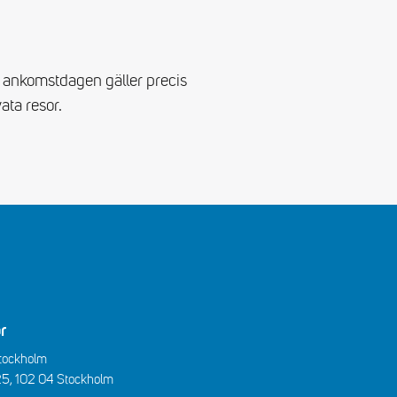
0 ankomstdagen gäller precis
ata resor.
r
Stockholm
25, 102 04 Stockholm