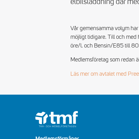
elbilsladdning där me
Vår gemensamma volym har gjo
möjligt tidigare. Till och med 
öre/l. och Bensin/E85 till 80 
Medlemsföretag som redan är a
Läs mer om avtalet med Pre
Medlemsförmåner