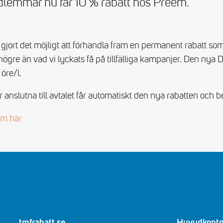
dlemmar nu får 10 % rabatt hos Preem.
rt det möjligt att förhandla fram en permanent rabatt som
högre än vad vi lyckats få på tillfälliga kampanjer. Den nya Di
öre/l.
nslutna till avtalet får automatiskt den nya rabatten och b
em här
tmfrabatt.se
Huvudkonto