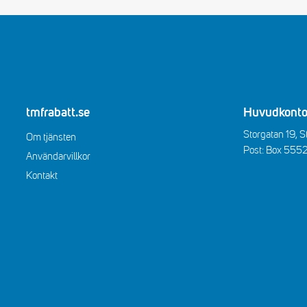
tmfrabatt.se
Huvudkonto
Storgatan 19, 
Om tjänsten
Post: Box 555
Användarvillkor
Kontakt