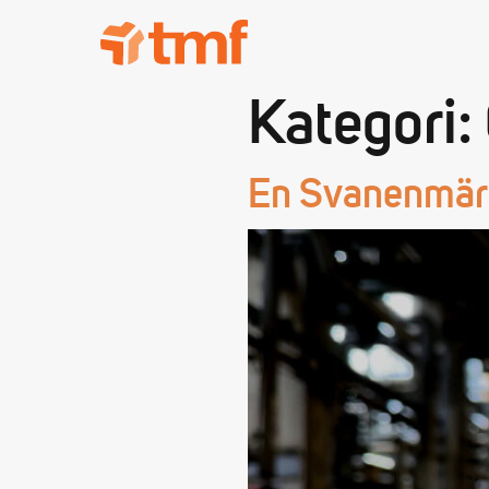
TMF Rabatt
Kategori:
En Svanenmärk