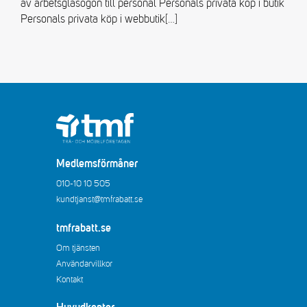
av arbetsglasögon till personal Personals privata köp i butik
Personals privata köp i webbutik
[…]
Medlemsförmåner
010-10 10 505
kundtjanst@tmfrabatt.se
tmfrabatt.se
Om tjänsten
Användarvillkor
Kontakt