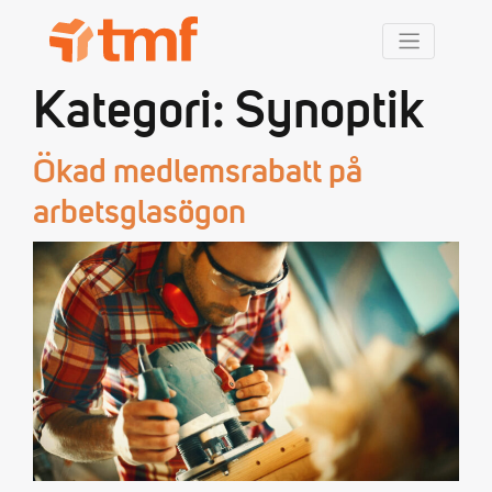
TMF Rabatt
Kategori:
Synoptik
Ökad medlemsrabatt på
arbetsglasögon