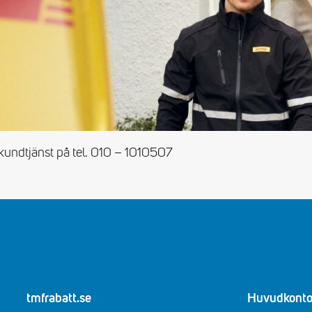
 kundtjänst på tel. 010 – 1010507
tmfrabatt.se
Huvudkonto