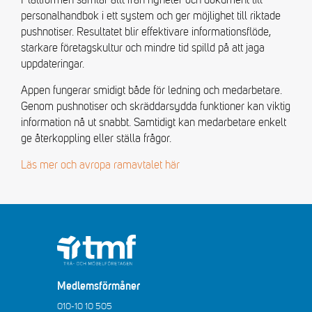
Plattformen samlar allt från nyheter och dokument till
personalhandbok i ett system och ger möjlighet till riktade
pushnotiser. Resultatet blir effektivare informationsflöde,
starkare företagskultur och mindre tid spilld på att jaga
uppdateringar.
Appen fungerar smidigt både för ledning och medarbetare.
Genom pushnotiser och skräddarsydda funktioner kan viktig
information nå ut snabbt. Samtidigt kan medarbetare enkelt
ge återkoppling eller ställa frågor.
Läs mer och avropa ramavtalet här
Medlemsförmåner
010-10 10 505