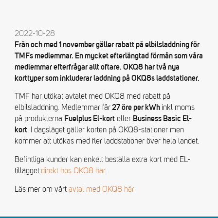
2022-10-28
Från och med 1 november gäller rabatt på elbilsladdning för
TMFs medlemmar. En mycket efterlängtad förmån som våra
medlemmar efterfrågar allt oftare. OKQ8 har två nya
korttyper som inkluderar laddning på OKQ8s laddstationer.
TMF har utökat avtalet med OKQ8 med rabatt på
elbilsladdning. Medlemmar får
inkl moms
27 öre per kWh
på produkterna
eller
Fuelplus El-kort
Business Basic El-
. I dagsläget gäller korten på OKQ8-stationer men
kort
kommer att utökas med fler laddstationer över hela landet.
Befintliga kunder kan enkelt beställa extra kort med EL-
tillägget
direkt hos OKQ8 här
.
Läs mer om vårt
avtal med OKQ8 här