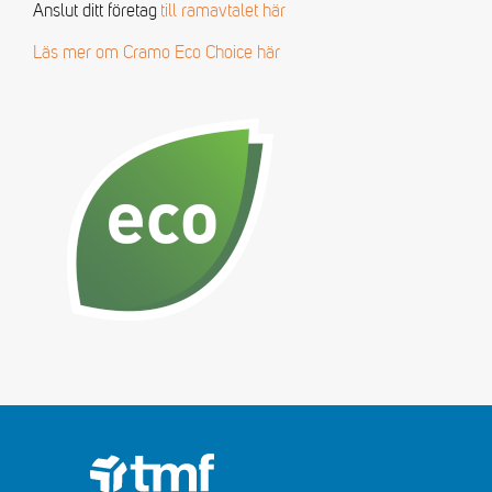
Anslut ditt företag
till ramavtalet här
Läs mer om Cramo Eco Choice här