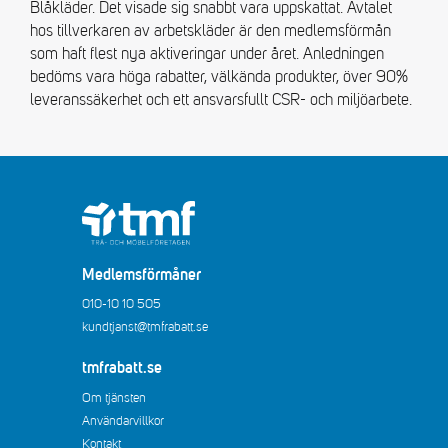
Blåkläder. Det visade sig snabbt vara uppskattat. Avtalet
hos tillverkaren av arbetskläder är den medlemsförmån
som haft flest nya aktiveringar under året. Anledningen
bedöms vara höga rabatter, välkända produkter, över 90%
leveranssäkerhet och ett ansvarsfullt CSR- och miljöarbete.
Medlemsförmåner
010-10 10 505
kundtjanst@tmfrabatt.se
tmfrabatt.se
Om tjänsten
Användarvillkor
Kontakt