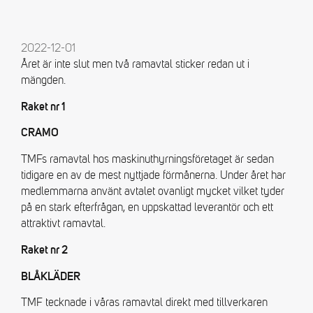
2022-12-01
Året är inte slut men två ramavtal sticker redan ut i
mängden.
Raket nr 1
CRAMO
TMFs ramavtal hos maskinuthyrningsföretaget är sedan
tidigare en av de mest nyttjade förmånerna. Under året har
medlemmarna använt avtalet ovanligt mycket vilket tyder
på en stark efterfrågan, en uppskattad leverantör och ett
attraktivt ramavtal.
Raket nr 2
BLÅKLÄDER
TMF tecknade i våras ramavtal direkt med tillverkaren