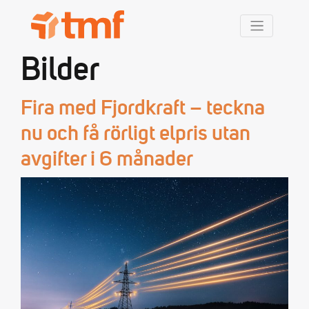
TMF Rabatt
Bilder
Fira med Fjordkraft – teckna
nu och få rörligt elpris utan
avgifter i 6 månader