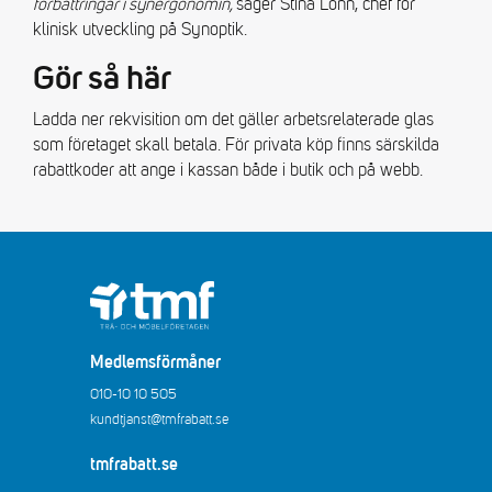
förbättringar i synergonomin,
säger Stina Lönn, chef för
klinisk utveckling på Synoptik.
Gör så här
Ladda ner rekvisition om det gäller arbetsrelaterade glas
som företaget skall betala. För privata köp finns särskilda
rabattkoder att ange i kassan både i butik och på webb.
Medlemsförmåner
010-10 10 505
kundtjanst@tmfrabatt.se
tmfrabatt.se