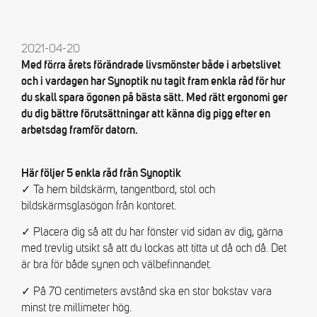
2021-04-20
Med förra årets förändrade livsmönster både i arbetslivet
och i vardagen har Synoptik nu tagit fram enkla råd för hur
du skall spara ögonen på bästa sätt. Med rätt ergonomi ger
du dig bättre förutsättningar att känna dig pigg efter en
arbetsdag framför datorn.
Här följer 5 enkla råd från Synoptik
✓ Ta hem bildskärm, tangentbord, stol och
bildskärmsglasögon från kontoret.
✓ Placera dig så att du har fönster vid sidan av dig, gärna
med trevlig utsikt så att du lockas att titta ut då och då. Det
är bra för både synen och välbefinnandet.
✓ På 70 centimeters avstånd ska en stor bokstav vara
minst tre millimeter hög.