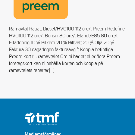
Ramavtal Rabatt Diesel/HVO100 112 öre/l Preem Redefine
HVO100 112 öre/l Bensin 80 öre/l Etanol/E85 80 öre/l
Elladdning 10 % Bilkem 20 % Biltvätt 20 % Olja 20 %
Faktura 30 dagarIngen fakturaavgift Koppla befintliga
Preem kort till ramavtalet Om ni har ett eller flera Preem
företagskort kan ni behålla korten och koppla på
ramavtalets rabatter.
[…]
Medlemsförmåner