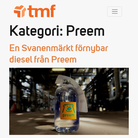
TMF Rabatt
Kategori:
Preem
En Svanenmärkt förnybar
diesel från Preem