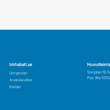
tmfrabatt.se
Huvudkonto
Storgatan 19, 
Om tjänsten
Post: Box 555
Användarvillkor
Kontakt