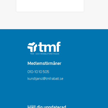
Medlemsförmåner
010-10 10 505
kundtjanst@tmfrabatt.se
Håll dig uppdaterad