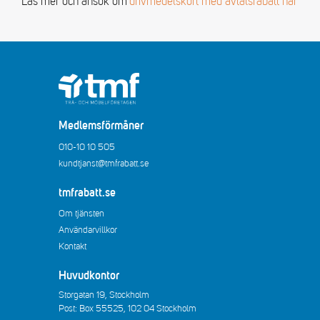
Läs mer och ansök om
drivmedelskort med avtalsrabatt här
Medlemsförmåner
010-10 10 505
kundtjanst@tmfrabatt.se
tmfrabatt.se
Om tjänsten
Användarvillkor
Kontakt
Huvudkontor
Storgatan 19, Stockholm
Post: Box 55525, 102 04 Stockholm