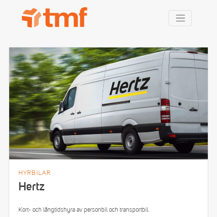
TMF Rabatt
HYRBILAR
Hertz
Kort- och långtidshyra av personbil och transportbil.