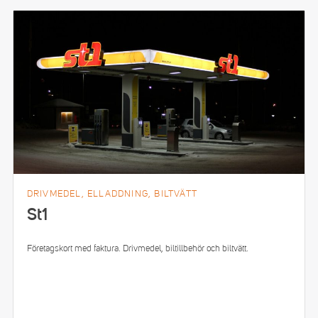
DRIVMEDEL, ELLADDNING, BILTVÄTT
St1
Företagskort med faktura. Drivmedel, biltillbehör och biltvätt.