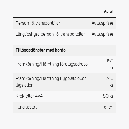
Avtal
Person- & transportbilar
Avtalspriser
Långtidshyra person- & transportbilar
Avtalspriser
Tilläggstjänster
med konto
150
Framkörning/Hämtning företagsadress
kr
Framkörning/Hämtning flygplats eller
240
tågstation
kr
Krok eller 4×4
80 kr
Tung lastbil
offert