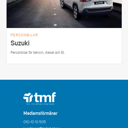
PERSONBILAR
Suzuki
Personbilar för bensin, diesel och El.
Medlemsförmåner
010-10 10 505