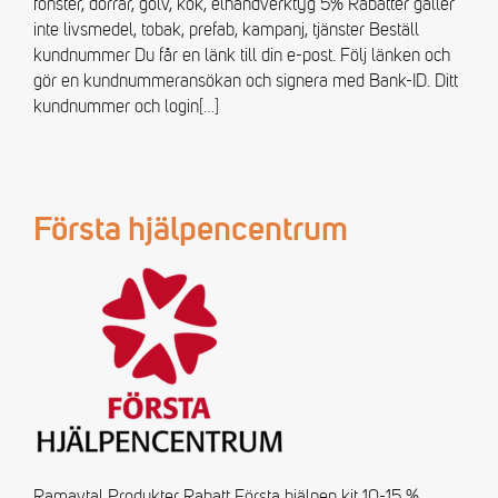
fönster, dörrar, golv, kök, elhandverktyg 5% Rabatter gäller
inte livsmedel, tobak, prefab, kampanj, tjänster Beställ
kundnummer Du får en länk till din e-post. Följ länken och
gör en kundnummeransökan och signera med Bank-ID. Ditt
kundnummer och login
[…]
Första hjälpencentrum
Ramavtal Produkter Rabatt Första hjälpen kit 10-15 %