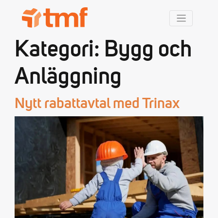
TMF Rabatt
Kategori:
Bygg och
Anläggning
Nytt rabattavtal med Trinax