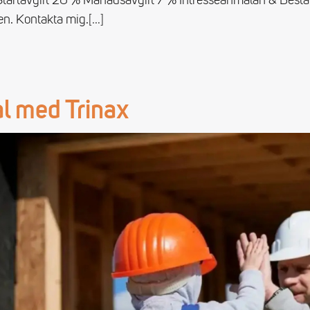
artavgift 20 % Månadsavgift 7 % Intresseanmälan & Beställ
n. Kontakta mig.
[…]
al med Trinax