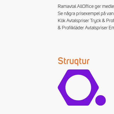
Ramavtal AllOffice ger medlem
Se några prisexempel på vanl
Kök Avtalspriser Tryck & Prof
& Profilkläder Avtalspriser Emb
Struqtur