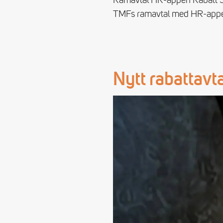
Ramavtal HR-appen Rabatt St
TMFs ramavtal med HR-appe
Nytt rabattavt